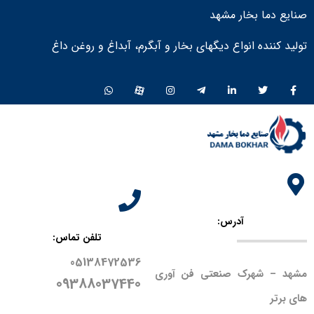
صنایع دما بخار مشهد
تولید کننده انواع دیگهای بخار و آبگرم، آبداغ و روغن داغ ​
آدرس:
تلفن تماس:
05138472536
مشهد – شهرک صنعتی فن آوری
09388037440
های برتر