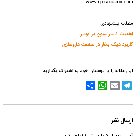
www.spiraxsarco.com
مطلب پیشنهادی:
اهمیت کالیبراسیون در بویلر
کاربرد دیگ بخار در صنعت داروسازی
این مقاله را با دوستان خود به اشتراک بگذارید.
S
W
E
T
h
h
m
el
ar
at
ail
e
e
s
gr
ارسال نظر
A
a
p
m
آدرس ایمیل شما منتشر نخواهد شد.