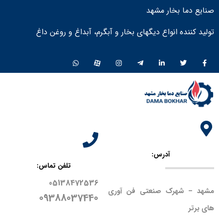
صنایع دما بخار مشهد
تولید کننده انواع دیگهای بخار و آبگرم، آبداغ و روغن داغ ​
آدرس:
تلفن تماس:
05138472536
مشهد – شهرک صنعتی فن آوری
09388037440
های برتر