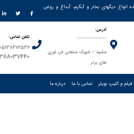
ده انواع دیگهای بخار و آبگرم، آبداغ و روغن
آدرس:
تلفن تماس:
05138472536
مشهد – شهرک صنعتی فن آوری
9388037440
های برتر
فیلم و کلیپ بویلر
تماس با ما
درباره ما
محصولات