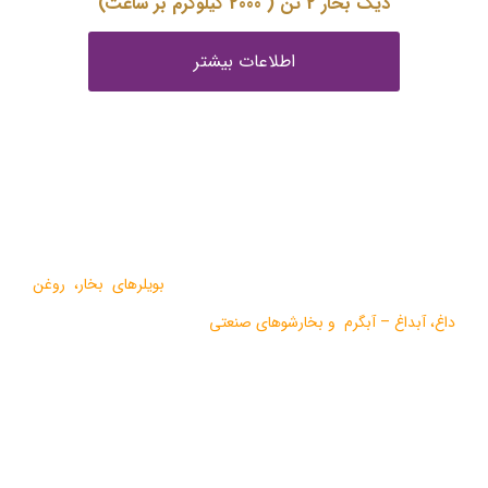
دیگ بخار 2 تن ( 2000 کیلوگرم بر ساعت)
اطلاعات بیشتر
درباره ما
گروه صنعتی بخار بویلر مشهد با بيش از يک دهه فعاليت در زمينه
طراحي و تولید انواع ماشين آلات گرمايشي،
بویلرهای بخار
،
روغن
داغ
،
آبداغ
–
آبگرم
و
بخارشوهای صنعتی
می باشد.
در سالهای اخیر موفق به دریافت دو نشان استاندارد ملی، گواهی ثبت
اختراع بین المللی محصولات بخار فوری صنعتی و تولید ده ها مدل از
محصولات جدید ژنراتوری بخار و آبداغ با ارائه ” خدمات نوين به همراه
کيفيت برتر” گرديده است.