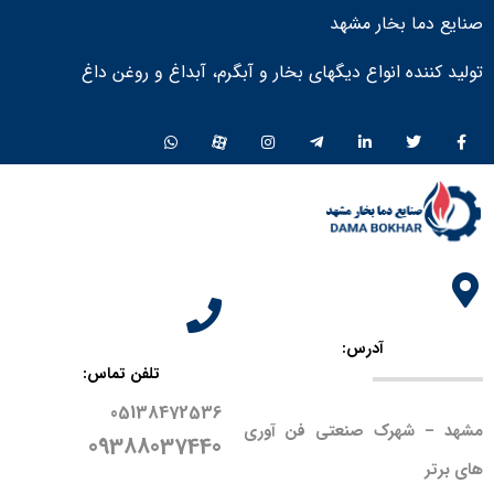
صنایع دما بخار مشهد
تولید کننده انواع دیگهای بخار و آبگرم، آبداغ و روغن داغ ​
آدرس:
تلفن تماس:
05138472536
مشهد – شهرک صنعتی فن آوری
09388037440
های برتر