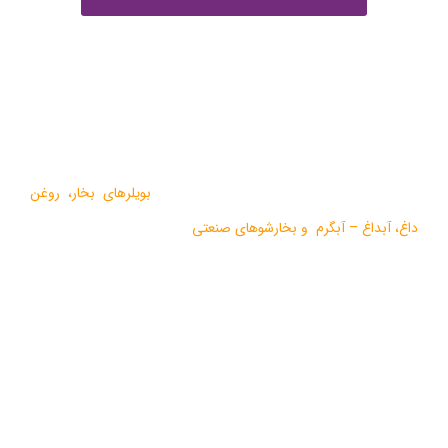
درباره ما
گروه صنعتی بخار بویلر مشهد با بيش از يک دهه فعاليت در زمينه
طراحي و تولید انواع ماشين آلات گرمايشي،
بویلرهای بخار
،
روغن
داغ
،
آبداغ
–
آبگرم
و
بخارشوهای صنعتی
می باشد.
در سالهای اخیر موفق به دریافت دو نشان استاندارد ملی، گواهی ثبت
اختراع بین المللی محصولات بخار فوری صنعتی و تولید ده ها مدل از
محصولات جدید ژنراتوری بخار و آبداغ با ارائه ” خدمات نوين به همراه
کيفيت برتر” گرديده است.
آخرین مقالات