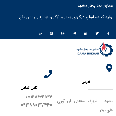
صنایع دما بخار مشهد
تولید کننده انواع دیگهای بخار و آبگرم، آبداغ و روغن داغ ​
آدرس:
تلفن تماس:
05138472536
مشهد – شهرک صنعتی فن آوری
09388037440
های برتر