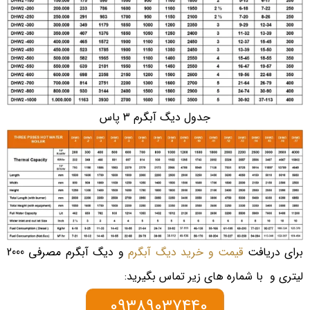
جدول دیگ آبگرم 3 پاس
برای دریافت
قیمت و خرید دیگ آبگرم
و دیگ آبگرم مصرفی 2000
لیتری و با شماره های زیر تماس بگیرید:
09389037440