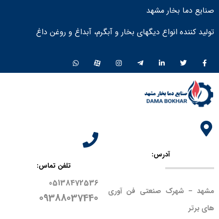
صنایع دما بخار مشهد
تولید کننده انواع دیگهای بخار و آبگرم، آبداغ و روغن داغ ​
آدرس:
تلفن تماس:
05138472536
مشهد – شهرک صنعتی فن آوری
09388037440
های برتر