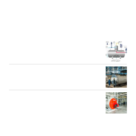
محصولات جدید ژنراتوری بخار و آبداغ با ارائه ” خدمات نوين به همراه
کيفيت برتر” گرديده است.
آخرین مقالات
اجزای دی اریتور و نقش هر یک در عملکرد سیستم بخار
تعمیرات عمومی و پیشگیرانه دیگ بخار
محاسبه ظرفیت بویلر بخار برای کارخانه‌ها
کاربردهای دستگاه تمیز کننده بخار