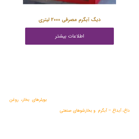
دیگ آبگرم مصرفی 2000 لیتری
اطلاعات بیشتر
درباره ما
گروه صنعتی بخار بویلر مشهد با بيش از يک دهه فعاليت در زمينه
طراحي و تولید انواع ماشين آلات گرمايشي،
بویلرهای بخار
،
روغن
داغ
،
آبداغ
–
آبگرم
و
بخارشوهای صنعتی
می باشد.
در سالهای اخیر موفق به دریافت دو نشان استاندارد ملی، گواهی ثبت
اختراع بین المللی محصولات بخار فوری صنعتی و تولید ده ها مدل از