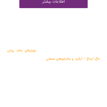
اطلاعات بیشتر
درباره ما
گروه صنعتی بخار بویلر مشهد با بيش از يک دهه فعاليت در زمينه
طراحي و تولید انواع ماشين آلات گرمايشي،
بویلرهای بخار
،
روغن
داغ
،
آبداغ
–
آبگرم
و
بخارشوهای صنعتی
می باشد.
در سالهای اخیر موفق به دریافت دو نشان استاندارد ملی، گواهی ثبت
اختراع بین المللی محصولات بخار فوری صنعتی و تولید ده ها مدل از
محصولات جدید ژنراتوری بخار و آبداغ با ارائه ” خدمات نوين به همراه
کيفيت برتر” گرديده است.