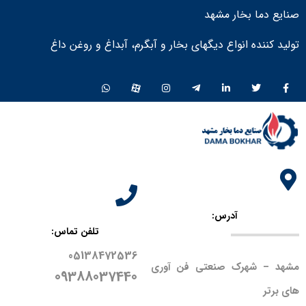
صنایع دما بخار مشهد
تولید کننده انواع دیگهای بخار و آبگرم، آبداغ و روغن داغ ​
آدرس:
تلفن تماس:
05138472536
مشهد – شهرک صنعتی فن آوری
09388037440
های برتر