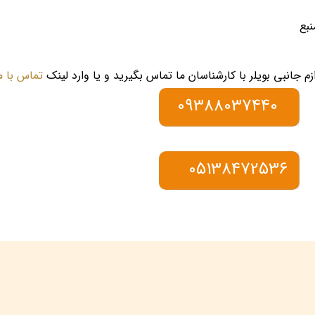
نبع
تماس با م
09388037440
05138472536