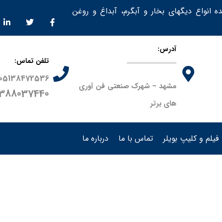
ده انواع دیگهای بخار و آبگرم، آبداغ و روغن
آدرس:
تلفن تماس:
05138472536
مشهد – شهرک صنعتی فن آوری
9388037440
های برتر
فیلم و کلیپ بویلر
تماس با ما
درباره ما
م