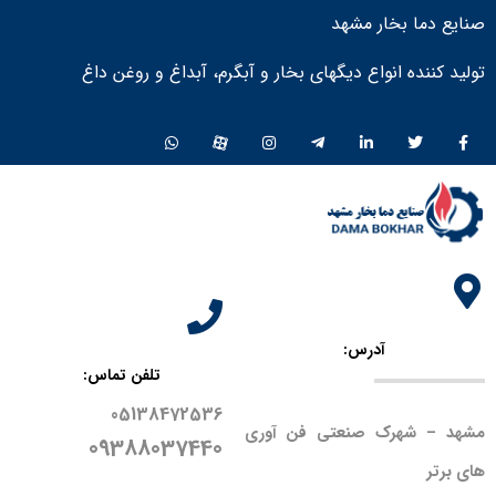
صنایع دما بخار مشهد
تولید کننده انواع دیگهای بخار و آبگرم، آبداغ و روغن داغ ​
آدرس:
تلفن تماس:
05138472536
مشهد – شهرک صنعتی فن آوری
09388037440
های برتر