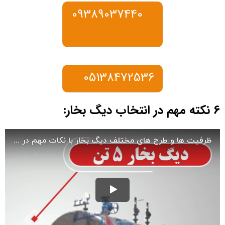
09389037440
05138472536
6 نکته مهم در انتخاب دیگ بخار: