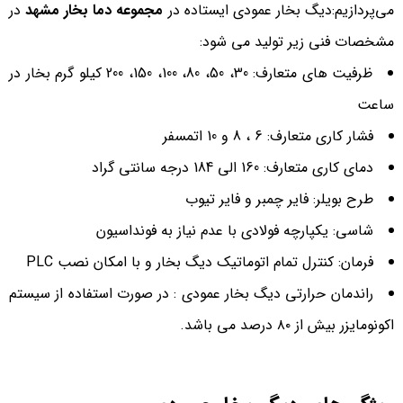
می‌پردازیم:دیگ بخار عمودی ایستاده در
مجموعه دما بخار مشهد
در
مشخصات فنی زیر تولید می شود:
ظرفیت های متعارف: 30، 50، 80، 100، 150، 200 کیلو گرم بخار در
ساعت
فشار کاری متعارف: 6 ، 8 و 10 اتمسفر
دمای کاری متعارف: 160 الی 184 درجه سانتی گراد
طرح بویلر: فایر چمبر و فایر تیوب
شاسی: یکپارچه فولادی با عدم نیاز به فونداسیون
فرمان: كنترل تمام اتوماتیك دیگ بخار و با امکان نصب PLC
راندمان حرارتی دیگ بخار عمودی : در صورت استفاده از سیستم
اکونومایزر بیش از ۸۰ درصد می باشد.