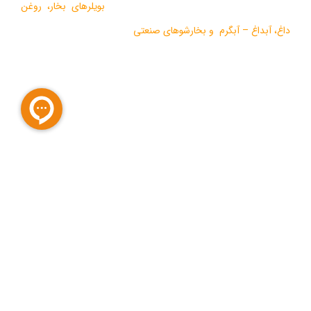
طراحي و تولید انواع ماشين آلات گرمايشي،
بویلرهای بخار
،
روغن
داغ
،
آبداغ
–
آبگرم
و
بخارشوهای صنعتی
می باشد.
در سالهای اخیر موفق به دریافت دو نشان استاندارد ملی، گواهی ثبت
اختراع بین المللی محصولات بخار فوری صنعتی و تولید ده ها مدل از
محصولات جدید ژنراتوری بخار و آبداغ با ارائه ” خدمات نوين به همراه
کيفيت برتر” گرديده است.
آخرین مقالات
اجزای دی اریتور و نقش هر یک در عملکرد سیستم بخار
تعمیرات عمومی و پیشگیرانه دیگ بخار