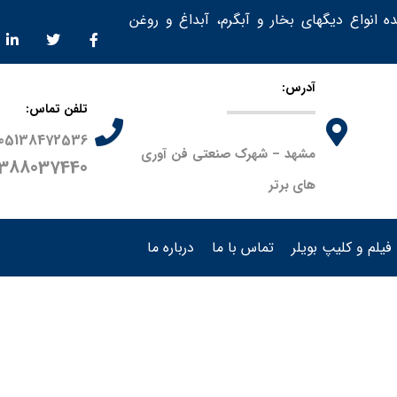
ده انواع دیگهای بخار و آبگرم، آبداغ و روغن
آدرس:
تلفن تماس:
05138472536
مشهد – شهرک صنعتی فن آوری
9388037440
های برتر
فیلم و کلیپ بویلر
تماس با ما
درباره ما
محصولات
دیگ روغ