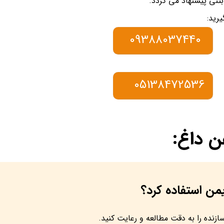
بتنی پیشنهاد می گردد.
رید:
09388037440
05138472536
ن داغ:
زنده را به دقت مطالعه و رعایت کنید.