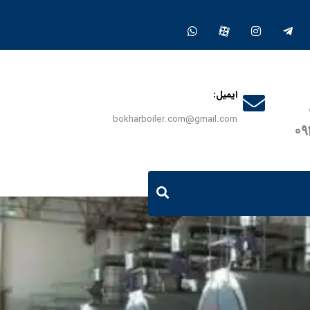
ایمیل:
bokharboiler.com@gmail.com
0