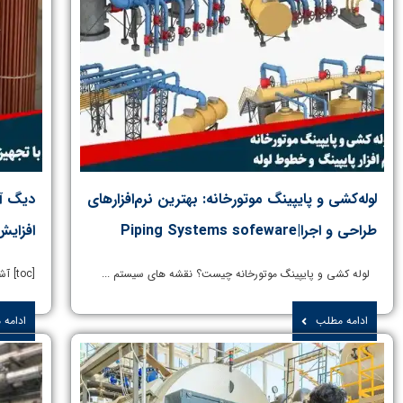
لوله‌کشی و پایپینگ موتورخانه: بهترین نرم‌افزارهای
دیگ آب
طراحی و اجرا|Piping Systems sofeware
افزایش
لوله کشی و پایپینگ موتورخانه چیست؟ نقشه های سیستم ...
[toc] آشنایی با تجهیزات دیگ آب گرم فولادی(بویلر آب گرم): ...
ادامه مطلب
ادامه