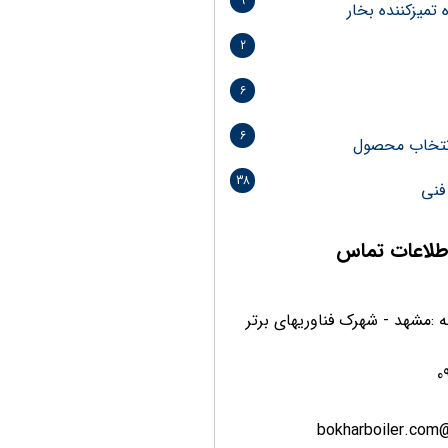
9
تمیزکننده بخار
2
6
6
انتخاب محصول
38
فنی
طلاعات تماس
 :مشهد - شهرک فناوریهای برتر
0
bokharboiler.com