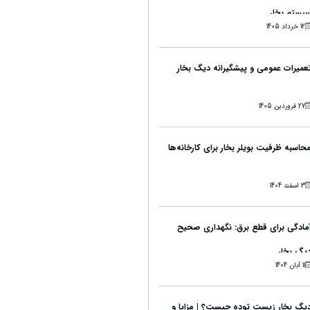
یستم بخار
12 خرداد 1405
عمیرات عمومی و پیشگیرانه دیگ بخار
27 فروردین 1405
حاسبه ظرفیت بویلر بخار برای کارخانه‌ها
3 اسفند 1404
مادگی برای قطع برق: نگهداری صحیح
یگ بخار
11 آبان 1404
یگ بخار زیست توده چیست؟ | مزایا و