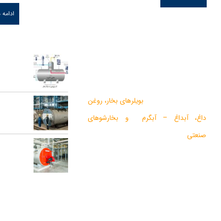
ادامه
درباره ما
آخرین مقالات
اجزای دی ا
گروه صنعتی بخار بویلر مشهد با بيش از يک
در عملکرد س
دهه فعاليت در زمينه طراحي و تولید انواع
ماشين آلات گرمايشي،
بویلرهای بخار
،
روغن
تعمیرات ع
داغ
،
آبداغ
–
آبگرم
و
بخارشوهای
دیگ بخار
صنعتی
می باشد.
محاسبه ظرف
در سالهای اخیر موفق به دریافت دو نشان
کارخانه‌ها
استاندارد ملی، گواهی ثبت اختراع بین
المللی محصولات بخار فوری صنعتی و تولید
ده ها مدل از محصولات جدید ژنراتوری بخار