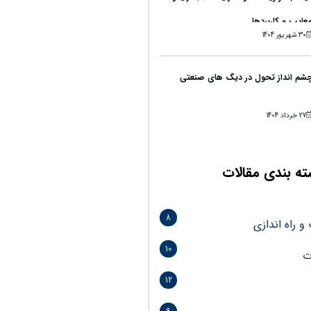
عایب و کاربردها
30 شهریور 1404
شم انداز تحول در دیگ های صنعتی
27 خرداد 1404
ه بندی مقالات
8
 راه اندازی
10
ت
12