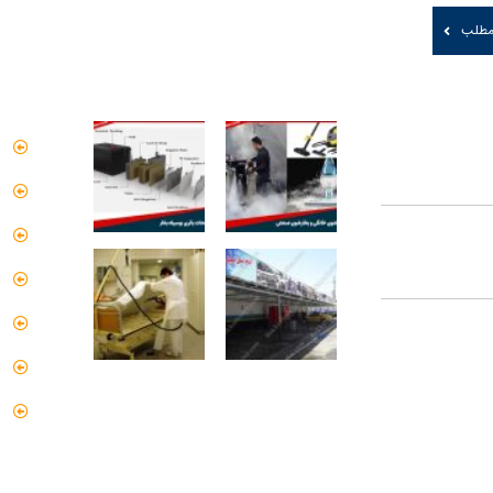
 مطلب
کاربردهای دستگاه تمیز کننده بخار
دستر
ریتور و نقش هر یک
ص
یستم بخار
م
گ
مومی و پیشگیرانه
گ
پ
یت بویلر بخار برای
د
ت