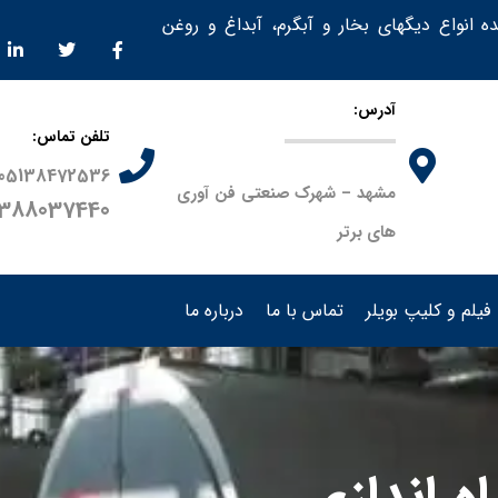
ده انواع دیگهای بخار و آبگرم، آبداغ و روغن
آدرس:
تلفن تماس:
05138472536
مشهد – شهرک صنعتی فن آوری
9388037440
های برتر
فیلم و کلیپ بویلر
تماس با ما
درباره ما