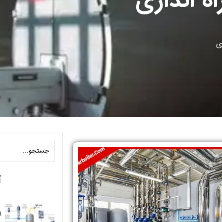
 اندازی
ی
آ
ا