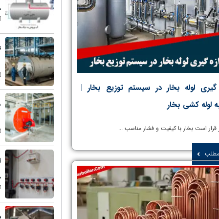
س
ت
 گیری لوله بخار در سیستم توزیع بخار |
 لوله کشی بخار
م
 مطلب
آ
د
د