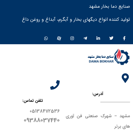
صنایع دما بخار مشهد
تولید کننده انواع دیگهای بخار و آبگرم، آبداغ و روغن داغ ​
آدرس:
تلفن تماس:
05138472536
مشهد – شهرک صنعتی فن آوری
09388037440
های برتر