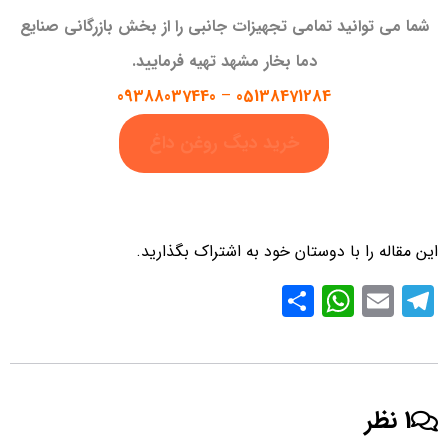
شما می توانید تمامی تجهیزات جانبی را از بخش بازرگانی صنایع
دما بخار مشهد تهیه فرمایید.
09388037440
–
05138471284
خرید دیگ روغن داغ
این مقاله را با دوستان خود به اشتراک بگذارید.
S
W
E
T
h
h
m
el
ar
at
ail
e
e
s
gr
1 نظر
A
a