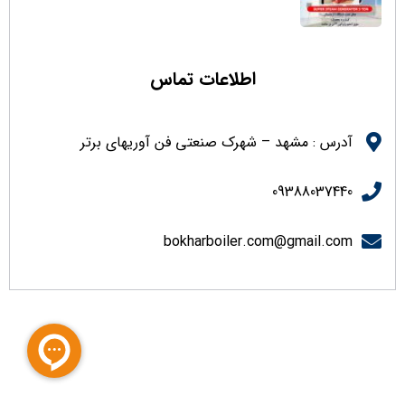
اطلاعات تماس
آدرس : مشهد – شهرک صنعتی فن آوریهای برتر
09388037440
bokharboiler.com@gmail.com
درباره ما