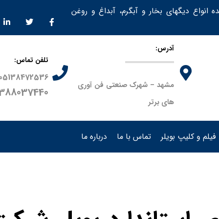
ده انواع دیگهای بخار و آبگرم، آبداغ و روغن
آدرس:
تلفن تماس:
05138472536
مشهد – شهرک صنعتی فن آوری
9388037440
های برتر
فیلم و کلیپ بویلر
تماس با ما
درباره ما