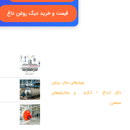
قیمت و خرید دیگ روغن داغ
درباره ما
آخرین مقالات
اجزای دی ا
گروه صنعتی بخار بویلر مشهد با بيش از يک
در عملکرد س
دهه فعاليت در زمينه طراحي و تولید انواع
ماشين آلات گرمايشي،
بویلرهای بخار
،
روغن
تعمیرات ع
داغ
،
آبداغ
–
آبگرم
و
بخارشوهای
دیگ بخار
صنعتی
می باشد.
محاسبه ظرف
در سالهای اخیر موفق به دریافت دو نشان
کارخانه‌ها
استاندارد ملی، گواهی ثبت اختراع بین