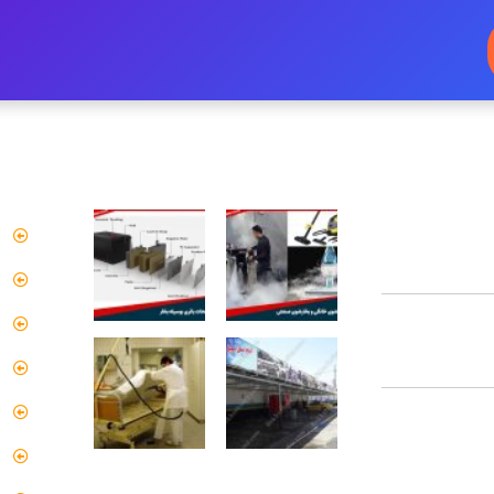
کاربردهای دستگاه تمیز کننده بخار
دستر
ریتور و نقش هر یک
ص
یستم بخار
م
گ
مومی و پیشگیرانه
گ
پ
یت بویلر بخار برای
د