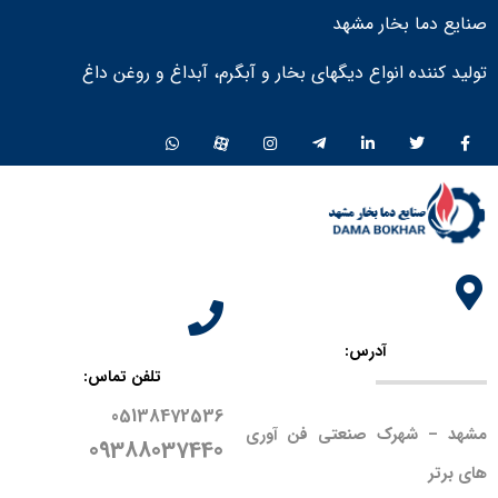
صنایع دما بخار مشهد
تولید کننده انواع دیگهای بخار و آبگرم، آبداغ و روغن داغ ​
آدرس:
تلفن تماس:
05138472536
مشهد – شهرک صنعتی فن آوری
09388037440
های برتر