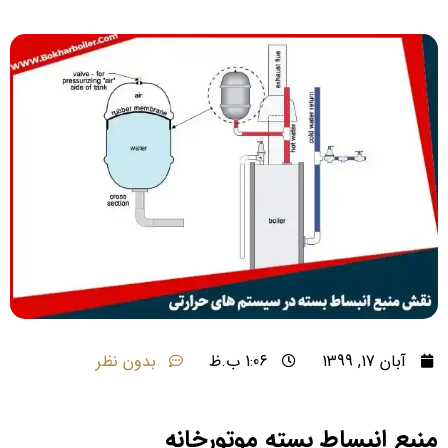
آبان 17, 1399
1:06 ب.ظ
بدون نظر
منبع انبساط بسته موتورخانه