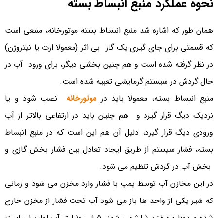
نحوه عملکرد منبع انبساط بسته
برای مشاوره رایگان و سفارش خرید بهترین بویلر با این شماره
همان طور که اشاره شد منبع انبساط بسته موتورخانه، منبعی است
ها تماس بگیرید:05138472536-
09388037440
که قسمتی برای جای گیری یک گاز بی اثر (معمولا ازت یا نیتروژن)
در نظر گرفته شده است و هم چنین بخشی دیگر، برای ورود آب در
حال گردش در سیستم گرمایشی تعبیه شده است.
منبع انبساط بسته، معمولا باید در
موتورخانه
نصب شود و یا
نزدیک دیگ قرار گیرد و هم چنین باید در ارتفاعی بالاتر از آب
ورودی دیگ قرار گیرد، دلیل آن هم این است که در منبع انبساط
بسته، فشار سیستم از طریق ایجاد تعادل بین فشار بخش گازی و
بخش آب در گردش تنظیم می شود.
در این مخازن آب توسط پمپ با فشار وارد مخزن می شود و زمانی
که شیر یکی از واحد ها باز می شود آب تحت فشار از مخزن خارج
شده و دوباره مخزن شارژ می شود، ۵ الی ۱۰ لیتر آب اولیه ای است