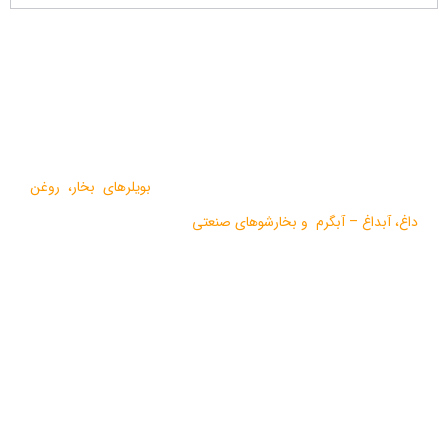
درباره ما
گروه صنعتی بخار بویلر مشهد با بيش از يک دهه فعاليت در زمينه
طراحي و تولید انواع ماشين آلات گرمايشي،
بویلرهای بخار
،
روغن
داغ
،
آبداغ
–
آبگرم
و
بخارشوهای صنعتی
می باشد.
در سالهای اخیر موفق به دریافت دو نشان استاندارد ملی، گواهی ثبت
اختراع بین المللی محصولات بخار فوری صنعتی و تولید ده ها مدل از
محصولات جدید ژنراتوری بخار و آبداغ با ارائه ” خدمات نوين به همراه
کيفيت برتر” گرديده است.
آخرین مقالات