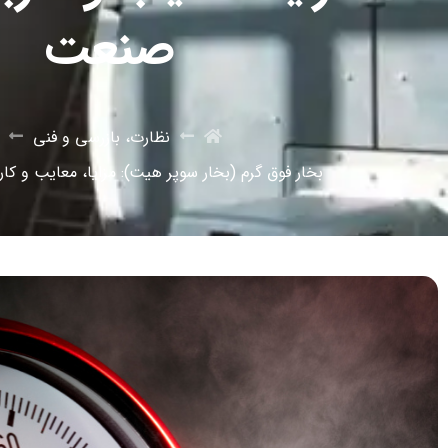
صنعت
نظارت، بازرسی و فنی
بخار فوق گرم (بخار سوپر هیت): مزایا، معایب و کا