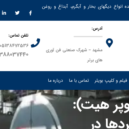
ده انواع دیگهای بخار و آبگرم، آبداغ و روغن
آدرس:
تلفن تماس:
05138472536
مشهد – شهرک صنعتی فن آوری
9388037440
های برتر
فیلم و کلیپ بویلر
تماس با ما
درباره ما
وپر هیت):
ردها در