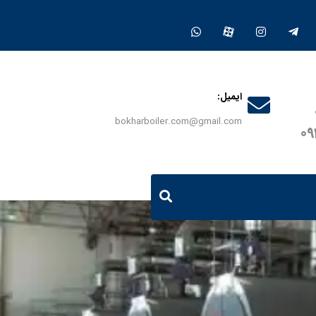
ایمیل:
bokharboiler.com@gmail.com
0