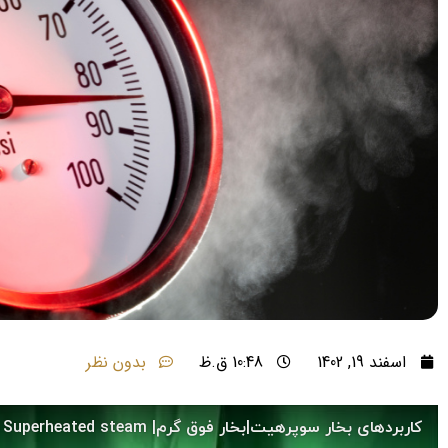
اسفند 19, 1402
10:48 ق.ظ
بدون نظر