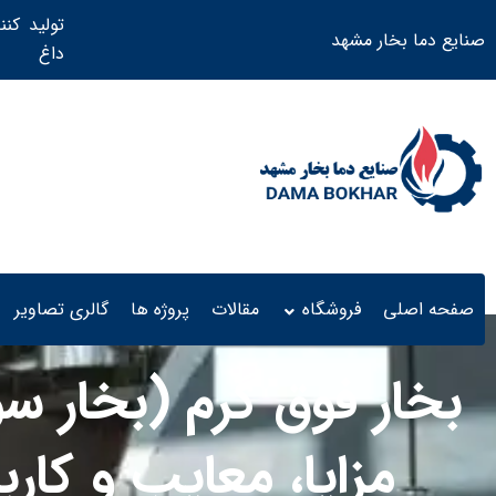
تولید کنن
صنایع دما بخار مشهد
داغ ​
صفحه اصلی
فروشگاه
مقالات
پروژه ها
گالری تصاویر
بخار فوق گرم (بخار س
مزایا، معایب و کارب