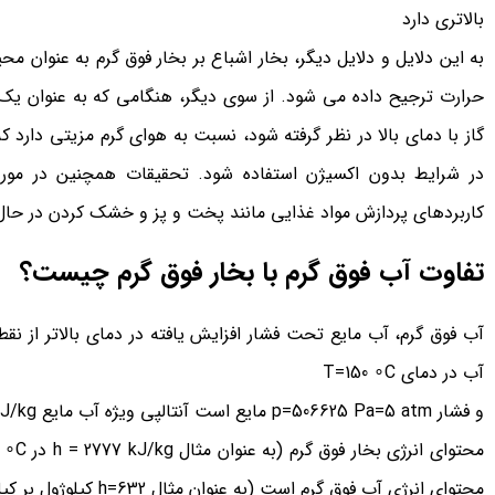
بالاتری دارد
به این دلایل و دلایل دیگر، بخار اشباع بر بخار فوق گرم به عنوان م
حرارت ترجیح داده می شود. از سوی دیگر، هنگامی که به عنوان یک 
گاز با دمای بالا در نظر گرفته شود، نسبت به هوای گرم مزیتی دارد ک
در شرایط بدون اکسیژن استفاده شود. تحقیقات همچنین در مورد 
کاربردهای پردازش مواد غذایی مانند پخت و پز و خشک کردن در حال
تفاوت آب فوق گرم با بخار فوق گرم چیست؟
آب فوق گرم، آب مایع تحت فشار افزایش یافته در دمای بالاتر از ن
آب در دمای T=150 ∘C
و فشار p=506625 Pa=5 atm مایع است آنتالپی ویژه آب مایع h=632 kJ/kg است.
محتوای انرژی آب فوق گرم است (به عنوان مثال h=632 کیلوژول بر کیلوگرم).