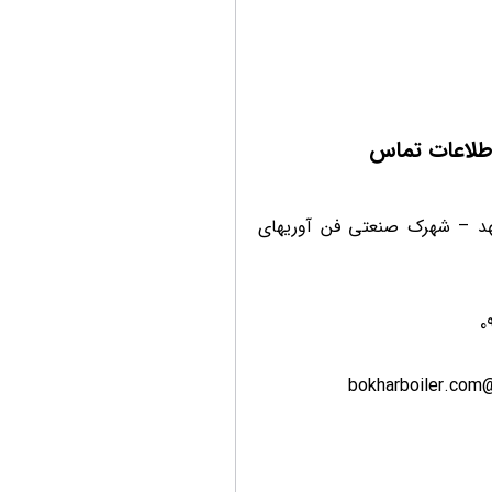
طلاعات تماس
د – شهرک صنعتی فن آوریهای
0
bokharboiler.com