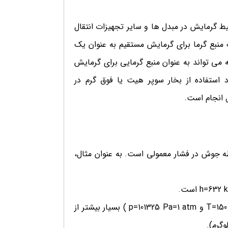
حیط گرمایش در مبدل ها و سایر تجهیزات انتقال
منبع گرما برای گرمایش مستقیم به عنوان یک
ه می تواند به عنوان منبع گرمایی برای گرمایش
استفاده از بخار سوپر هیت یا فوق گرم در
 انجام است.
قطه جوش در فشار معمولی است. به عنوان مثال،
محتوای انرژی بخار فوق گرم (به عنوان مثال h = 2777 kJ/kg در T=150 ∘C و p=101325 Pa=1 atm ) بسیار بیشتر از