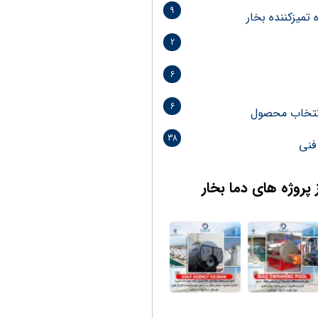
9
تمیزکننده بخار
2
6
6
انتخاب محصول
38
فنی
 پروژه های دما بخار