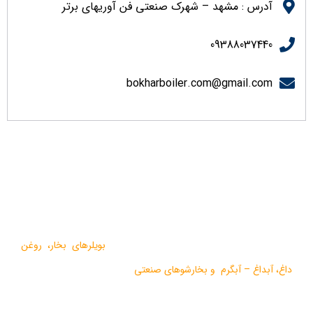
آدرس : مشهد – شهرک صنعتی فن آوریهای برتر
09388037440
bokharboiler.com@gmail.com
درباره ما
گروه صنعتی بخار بویلر مشهد با بيش از يک دهه فعاليت در زمينه
طراحي و تولید انواع ماشين آلات گرمايشي،
بویلرهای بخار
،
روغن
داغ
،
آبداغ
–
آبگرم
و
بخارشوهای صنعتی
می باشد.
در سالهای اخیر موفق به دریافت دو نشان استاندارد ملی، گواهی ثبت