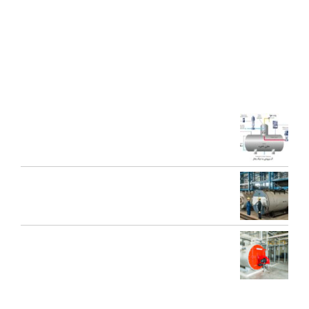
اختراع بین المللی محصولات بخار فوری صنعتی و تولید ده ها مدل از
محصولات جدید ژنراتوری بخار و آبداغ با ارائه ” خدمات نوين به همراه
کيفيت برتر” گرديده است.
آخرین مقالات
اجزای دی اریتور و نقش هر یک در عملکرد سیستم بخار
تعمیرات عمومی و پیشگیرانه دیگ بخار
محاسبه ظرفیت بویلر بخار برای کارخانه‌ها