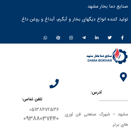
صنایع دما بخار مشهد
تولید کننده انواع دیگهای بخار و آبگرم، آبداغ و روغن داغ ​
آدرس:
تلفن تماس:
05138472536
مشهد – شهرک صنعتی فن آوری
09388037440
های برتر