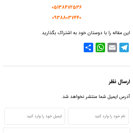
05138472536
09388037440
این مقاله را با دوستان خود به اشتراک بگذارید.
S
W
E
T
h
h
m
el
ar
at
ail
e
e
s
gr
ارسال نظر
A
a
p
m
آدرس ایمیل شما منتشر نخواهد شد.
p