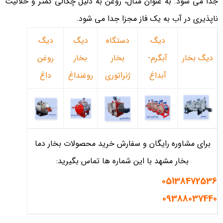
جدا می شود. به عنوان مثال، روغن به دلیل چگالی کمتر و حلالیت
ناپذیری در آب به یک فاز مجزا جدا می شود.
دیگ
دستگاه
دیگ
دیگ
دیگ بخار
آبگرم-
بخار
بخار
روغن
آبداغ
ژنراتوری
روغنداغ
داغ
برای مشاوره رایگان و سفارش خرید محصولات بخار دما
بخار مشهد با این شماره ها تماس بگیرید:
05138472536
09388037440