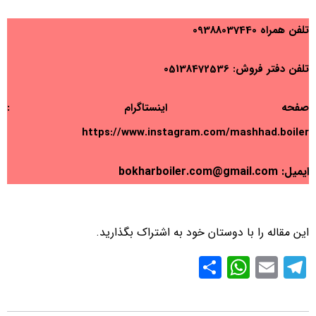
تلفن همراه 09388037440
تلفن دفتر فروش: 05138472536
صفحه اینستاگرام :
https://www.instagram.com/mashhad.boiler
ایمیل: bokharboiler.com@gmail.com
این مقاله را با دوستان خود به اشتراک بگذارید.
S
W
E
T
h
h
m
el
ar
at
ail
e