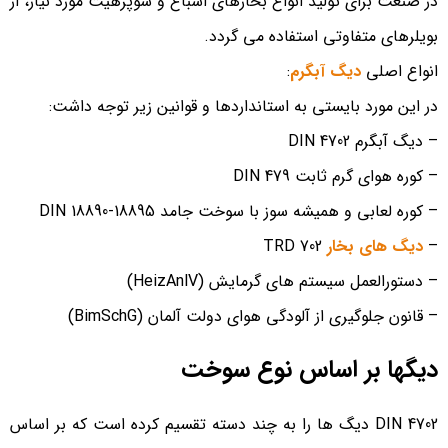
در صنعت برای تولید انواع بخارهای اشباع و سوپرهیت مورد نیاز، از
بویلرهای متفاوتی استفاده می گردد.
انواع اصلی
دیگ آبگرم
:
در این مورد بایستی به استانداردها و قوانین زیر توجه داشت:
– دیگ آبگرم DIN 4702
– کوره هوای گرم ثابت DIN 479
– کوره لعابی و همیشه سوز با سوخت جامد DIN 18890-18895
–
دیگ های بخار
TRD 702
– دستورالعمل سیستم های گرمایش (HeizAnlV)
– قانون جلوگیری از آلودگی هوای دولت آلمان (BimSchG)
دیگها بر اساس نوع سوخت
DIN 4702 دیگ ها را به چند دسته تقسیم کرده است که بر اساس