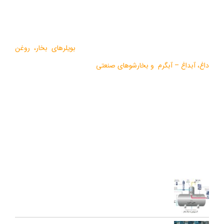
درباره ما
گروه صنعتی بخار بویلر مشهد با بيش از يک دهه فعاليت در زمينه
طراحي و تولید انواع ماشين آلات گرمايشي،
بویلرهای بخار
،
روغن
داغ
،
آبداغ
–
آبگرم
و
بخارشوهای صنعتی
می باشد.
در سالهای اخیر موفق به دریافت دو نشان استاندارد ملی، گواهی ثبت
اختراع بین المللی محصولات بخار فوری صنعتی و تولید ده ها مدل از
محصولات جدید ژنراتوری بخار و آبداغ با ارائه ” خدمات نوين به همراه
کيفيت برتر” گرديده است.
آخرین مقالات
اجزای دی اریتور و نقش هر یک در عملکرد سیستم بخار