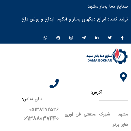
صنایع دما بخار مشهد
تولید کننده انواع دیگهای بخار و آبگرم، آبداغ و روغن داغ ​
آدرس:
تلفن تماس:
05138472536
مشهد – شهرک صنعتی فن آوری
09388037440
های برتر