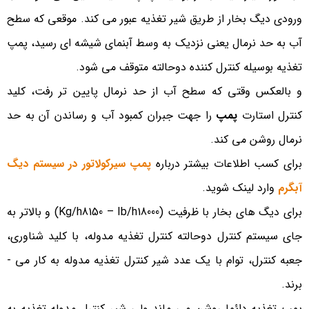
ورودی دیگ بخار از طریق شیر تغذیه عبور می­ کند. موقعی که سطح
آب به حد نرمال یعنی نزدیک به وسط آبنمای شیشه ­ای رسید، پمپ
تغذیه بوسیله کنترل کننده دوحالته متوقف می ­شود.
و بالعکس وقتی که سطح آب از حد نرمال پایین تر رفت، کلید
کنترل استارت
پمپ
را جهت جبران کمبود آب و رساندن آن به حد
نرمال روشن می­ کند.
برای کسب اطلاعات بیشتر درباره
پمپ سیرکولاتور در سیستم دیگ
آبگرم
وارد لینک شوید.
برای دیگ های بخار با ظرفیت (Kg/h8150 – Ib/h18000) و بالاتر به
جای سیستم کنترل دوحالته کنترل تغذیه مدوله، با کلید شناوری،
جعبه کنترل، توام با یک عدد شیر کنترل تغذیه مدوله به کار می ­
برند.
پمپ تغذیه دائما روشن می­ ماند ولی شیر کنترل مدوله تغذیه به