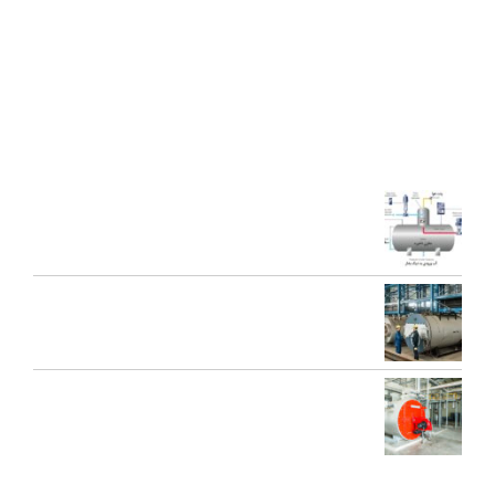
اختراع بین المللی محصولات بخار فوری صنعتی و تولید ده ها مدل از
محصولات جدید ژنراتوری بخار و آبداغ با ارائه ” خدمات نوين به همراه
کيفيت برتر” گرديده است.
آخرین مقالات
اجزای دی اریتور و نقش هر یک در عملکرد سیستم بخار
تعمیرات عمومی و پیشگیرانه دیگ بخار
محاسبه ظرفیت بویلر بخار برای کارخانه‌ها