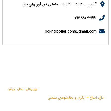
آدرس : مشهد – شهرک صنعتی فن آوریهای برتر
09388037440
bokharboiler.com@gmail.com
درباره ما
گروه صنعتی بخار بویلر مشهد با بيش از يک دهه فعاليت در زمينه
طراحي و تولید انواع ماشين آلات گرمايشي،
بویلرهای بخار
،
روغن
داغ
،
آبداغ
–
آبگرم
و
بخارشوهای صنعتی
می باشد.
در سالهای اخیر موفق به دریافت دو نشان استاندارد ملی، گواهی ثبت