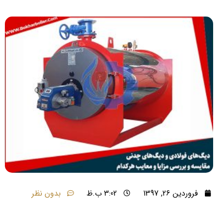
فروردین 26, 1397
3:02 ب.ظ
بدون نظر