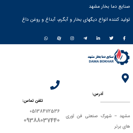
صنایع دما بخار مشهد
تولید کننده انواع دیگهای بخار و آبگرم، آبداغ و روغن داغ ​
آدرس:
تلفن تماس:
05138472536
مشهد – شهرک صنعتی فن آوری
09388037440
های برتر