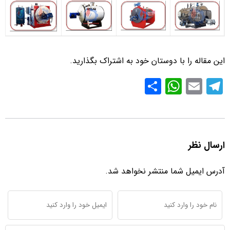
این مقاله را با دوستان خود به اشتراک بگذارید.
S
W
E
T
h
h
m
el
ar
at
ail
e
e
s
gr
ارسال نظر
A
a
p
m
آدرس ایمیل شما منتشر نخواهد شد.
p