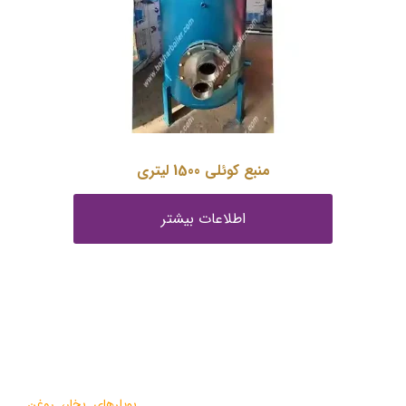
منبع کوئلی 1500 لیتری
اطلاعات بیشتر
درباره ما
گروه صنعتی بخار بویلر مشهد با بيش از يک دهه فعاليت در زمينه
طراحي و تولید انواع ماشين آلات گرمايشي،
بویلرهای بخار
،
روغن