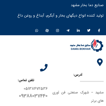
صنایع دما بخار مشهد
تولید کننده انواع دیگهای بخار و آبگرم، آبداغ و روغن داغ ​
آدرس:
تلفن تماس:
05138472536
مشهد – شهرک صنعتی فن آوری
09388037440
های برتر