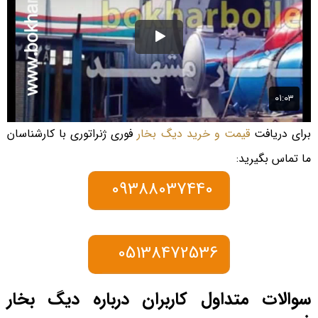
برای دریافت
قیمت و خرید دیگ بخار
فوری ژنراتوری با کارشناسان
ما تماس بگیرید:
09388037440
05138472536
سوالات متداول کاربران درباره دیگ بخار