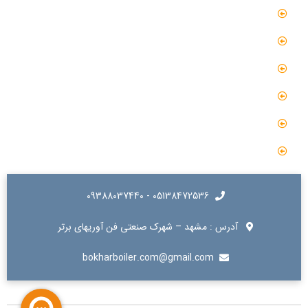
مقالات
گالری
گالری فیلم
پروژه ها
درباره ما
تماس با ما
05138472536 - 09388037440
آدرس : مشهد – شهرک صنعتی فن آوریهای برتر
bokharboiler.com@gmail.com