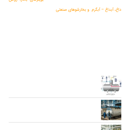
داغ
،
آبداغ
–
آبگرم
و
بخارشوهای صنعتی
می باشد.
در سالهای اخیر موفق به دریافت دو نشان استاندارد ملی، گواهی ثبت
اختراع بین المللی محصولات بخار فوری صنعتی و تولید ده ها مدل از
محصولات جدید ژنراتوری بخار و آبداغ با ارائه ” خدمات نوين به همراه
کيفيت برتر” گرديده است.
آخرین مقالات
اجزای دی اریتور و نقش هر یک در عملکرد سیستم بخار
تعمیرات عمومی و پیشگیرانه دیگ بخار