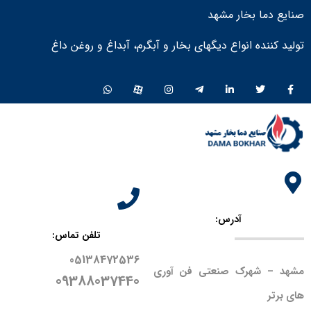
صنایع دما بخار مشهد
تولید کننده انواع دیگهای بخار و آبگرم، آبداغ و روغن داغ ​
آدرس:
تلفن تماس:
05138472536
مشهد – شهرک صنعتی فن آوری
09388037440
های برتر