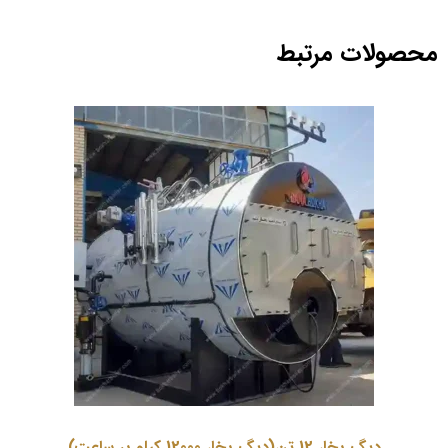
محصولات مرتبط
دیگ بخار 12 تن(دیگ بخار 12000 کیلو بر ساعت)