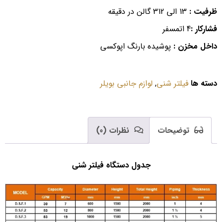
ظرفیت
:
13 الی 312 گالن در دقیقه
فشاركار
:
4 اتمسفر
داخل مخزن
:
پوشیده بارنگ اپوكسی
دسته ها
فیلتر شنی
,
لوازم جانبی بویلر
توضیحات
نظرات (0)
جدول دستگاه فیلتر شنی