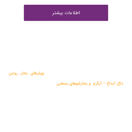
اطلاعات بیشتر
درباره ما
گروه صنعتی بخار بویلر مشهد با بيش از يک دهه فعاليت در زمينه
طراحي و تولید انواع ماشين آلات گرمايشي،
بویلرهای بخار
،
روغن
داغ
،
آبداغ
–
آبگرم
و
بخارشوهای صنعتی
می باشد.
در سالهای اخیر موفق به دریافت دو نشان استاندارد ملی، گواهی ثبت
اختراع بین المللی محصولات بخار فوری صنعتی و تولید ده ها مدل از
محصولات جدید ژنراتوری بخار و آبداغ با ارائه ” خدمات نوين به همراه
کيفيت برتر” گرديده است.