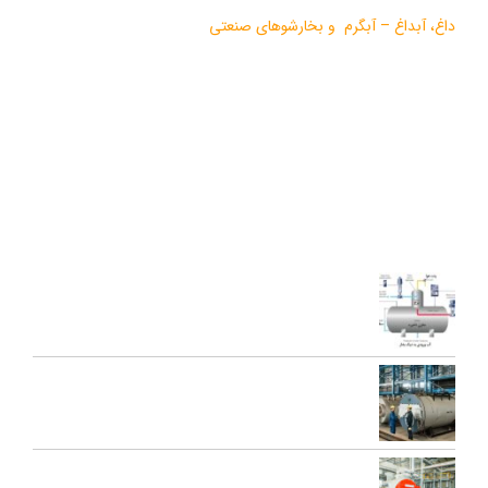
داغ
،
آبداغ
–
آبگرم
و
بخارشوهای صنعتی
می باشد.
در سالهای اخیر موفق به دریافت دو نشان استاندارد ملی، گواهی ثبت
اختراع بین المللی محصولات بخار فوری صنعتی و تولید ده ها مدل از
محصولات جدید ژنراتوری بخار و آبداغ با ارائه ” خدمات نوين به همراه
کيفيت برتر” گرديده است.
آخرین مقالات
اجزای دی اریتور و نقش هر یک در عملکرد سیستم بخار
تعمیرات عمومی و پیشگیرانه دیگ بخار
محاسبه ظرفیت بویلر بخار برای کارخانه‌ها