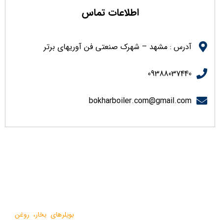
اطلاعات تماس
آدرس : مشهد – شهرک صنعتی فن آوریهای برتر
09388037440
bokharboiler.com@gmail.com
درباره ما
گروه صنعتی بخار بویلر مشهد با بيش از يک دهه فعاليت در زمينه
طراحي و تولید انواع ماشين آلات گرمايشي،
بویلرهای بخار
،
روغن