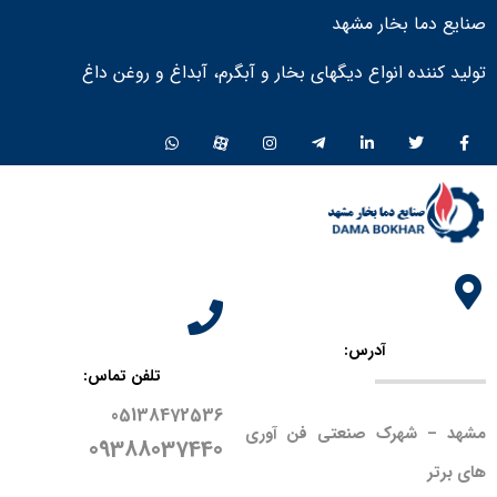
صنایع دما بخار مشهد
تولید کننده انواع دیگهای بخار و آبگرم، آبداغ و روغن داغ ​
آدرس:
تلفن تماس:
05138472536
مشهد – شهرک صنعتی فن آوری
09388037440
های برتر