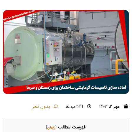
مهر 2, 1403
2:41 ب.ظ
بدون نظر
فهرست مطالب
[
پنهان
]