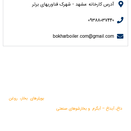
آدرس کارخانه :مشهد - شهرک فناوریهای برتر
09388037440
bokharboiler.com@gmail.com
درباره ما
گروه صنعتی بخار بویلر مشهد با بيش از يک دهه فعاليت در زمينه
طراحي و تولید انواع ماشين آلات گرمايشي،
بویلرهای بخار
،
روغن
داغ
،
آبداغ
–
آبگرم
و
بخارشوهای صنعتی
می باشد.
در سالهای اخیر موفق به دریافت دو نشان استاندارد ملی، گواهی ثبت
اختراع بین المللی محصولات بخار فوری صنعتی و تولید ده ها مدل از