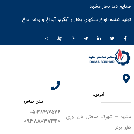
صنایع دما بخار مشهد
تولید کننده انواع دیگهای بخار و آبگرم، آبداغ و روغن داغ ​
آدرس:
تلفن تماس:
05138472536
مشهد – شهرک صنعتی فن آوری
09388037440
های برتر