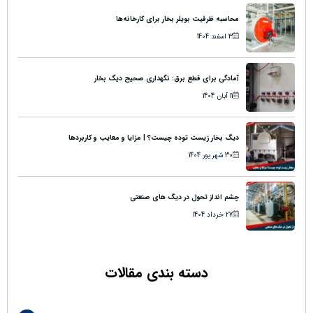
محاسبه ظرفیت بویلر بخار برای کارخانه‌ها
3 اسفند 1404
آمادگی برای قطع برق: نگهداری صحیح دیگ بخار
11 آبان 1404
دیگ بخار زیست توده چیست؟ | مزایا و معایب و کاربردها
30 شهریور 1404
چشم انداز تحول در دیگ های صنعتی
27 خرداد 1404
دسته بندی مقالات