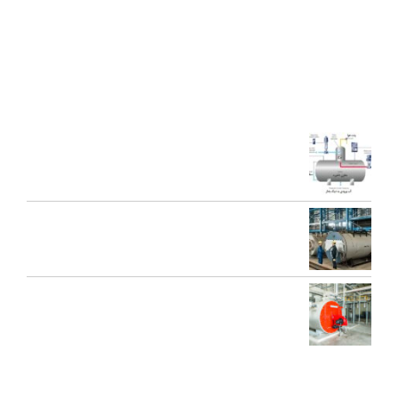
محصولات جدید ژنراتوری بخار و آبداغ با ارائه ” خدمات نوين به همراه
کيفيت برتر” گرديده است.
آخرین مقالات
اجزای دی اریتور و نقش هر یک در عملکرد سیستم بخار
تعمیرات عمومی و پیشگیرانه دیگ بخار
محاسبه ظرفیت بویلر بخار برای کارخانه‌ها