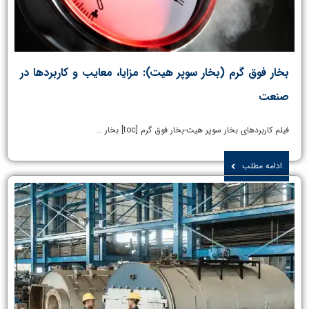
بخار فوق گرم (بخار سوپر هیت): مزایا، معایب و کاربردها در
صنعت
فیلم کاربردهای بخار سوپر هیت-بخار فوق گرم [toc] بخار ...
ادامه مطلب