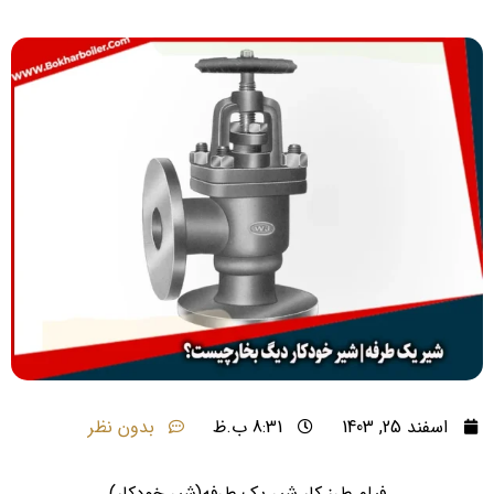
اسفند 25, 1403
8:31 ب.ظ
بدون نظر
فیلم طرز کار شیر یک طرفه(شیر خودکار)