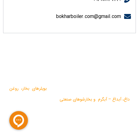
bokharboiler.com@gmail.com
درباره ما
گروه صنعتی بخار بویلر مشهد با بيش از يک دهه فعاليت در زمينه
طراحي و تولید انواع ماشين آلات گرمايشي،
بویلرهای بخار
،
روغن
داغ
،
آبداغ
–
آبگرم
و
بخارشوهای صنعتی
می باشد.
در سالهای اخیر موفق به دریافت دو نشان استاندارد ملی، گواهی ثبت
اختراع بین المللی محصولات بخار فوری صنعتی و تولید ده ها مدل از
محصولات جدید ژنراتوری بخار و آبداغ با ارائه ” خدمات نوين به همراه