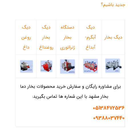
جدید باشیم؟
دیگ
دستگاه
دیگ
دیگ
دیگ بخار
آبگرم-
بخار
بخار
روغن
آبداغ
ژنراتوری
روغنداغ
داغ
برای مشاوره رایگان و سفارش خرید محصولات بخار دما
بخار مشهد با این شماره ها تماس بگیرید:
05138472536
09388037440