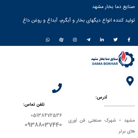
صنایع دما بخار مشهد
تولید کننده انواع دیگهای بخار و آبگرم، آبداغ و روغن داغ ​
آدرس:
تلفن تماس:
05138472536
مشهد – شهرک صنعتی فن آوری
09388037440
های برتر