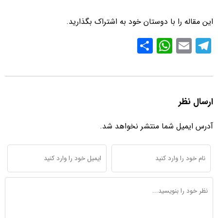
این مقاله را با دوستان خود به اشتراک بگذارید.
S
W
E
T
h
h
m
el
ar
at
ail
e
e
s
gr
ارسال نظر
A
a
p
m
آدرس ایمیل شما منتشر نخواهد شد.
p