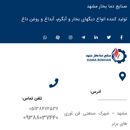
صنایع دما بخار مشهد
تولید کننده انواع دیگهای بخار و آبگرم، آبداغ و روغن داغ ​
آدرس:
تلفن تماس:
05138472536
مشهد – شهرک صنعتی فن آوری
09388037440
های برتر