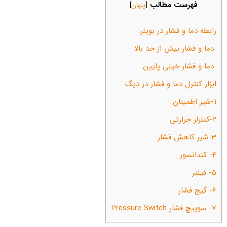
فهرست مطالب
[
پنهان
]
رابطه دما و فشار در بویلر:
دما و فشار بیش از حد بالا
دما و فشار خیلی پایین
ابزار کنترل دما و فشار در دیگ
1-شیر اطمینان
2-کنترلر حرارتی
3-شیر کاهش فشار
4- کندانسور
5- فیلتر
6- گیج فشار
7- سوییچ فشار Pressure Switch