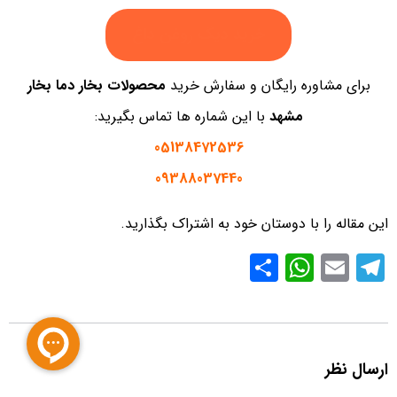
خرید دیگ روغن داغ
برای مشاوره رایگان و سفارش خرید
محصولات بخار دما بخار
مشهد
با این شماره ها تماس بگیرید:
05138472536
09388037440
این مقاله را با دوستان خود به اشتراک بگذارید.
S
W
E
T
h
h
m
el
ar
at
ail
e
e
s
gr
ارسال نظر
A
a