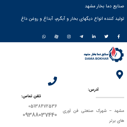
صنایع دما بخار مشهد
تولید کننده انواع دیگهای بخار و آبگرم، آبداغ و روغن داغ ​
آدرس:
تلفن تماس:
05138472536
مشهد – شهرک صنعتی فن آوری
09388037440
های برتر