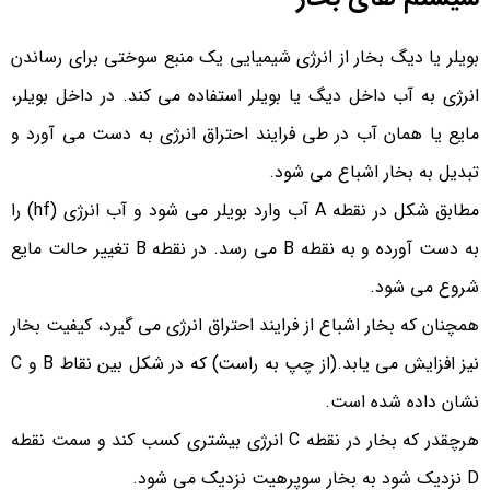
برای مشاوره رایگان و سفارش خرید بهترین بویلر با این شماره
بویلر یا دیگ بخار از انرژی شیمیایی یک منبع سوختی برای رساندن
ها تماس بگیرید:05138472536-
09388037440
انرژی به آب داخل دیگ یا بویلر استفاده می کند. در داخل بویلر،
مایع یا همان آب در طی فرایند احتراق انرژی به دست می آورد و
تبدیل به بخار اشباع می شود.
مطابق شکل در نقطه A آب وارد بویلر می شود و آب انرژی (hf) را
به دست آورده و به نقطه B می رسد. در نقطه B تغییر حالت مایع
شروع می شود.
همچنان که بخار اشباع از فرایند احتراق انرژی می گیرد، کیفیت بخار
نیز افزایش می یابد.(از چپ به راست) که در شکل بین نقاط B و C
نشان داده شده است.
هرچقدر که بخار در نقطه C انرژی بیشتری کسب کند و سمت نقطه
D نزدیک شود به بخار سوپرهیت نزدیک می شود.