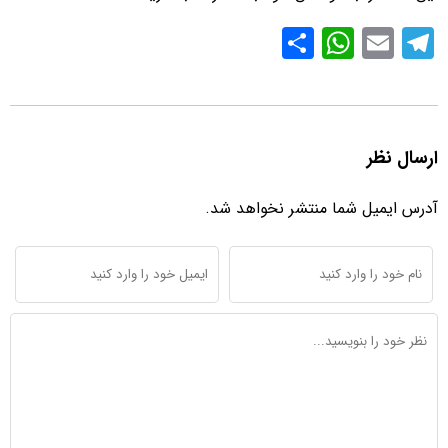
S
W
E
T
h
h
m
el
ar
at
ail
e
e
s
gr
ارسال نظر
A
a
p
m
آدرس ایمیل شما منتشر نخواهد شد.
p