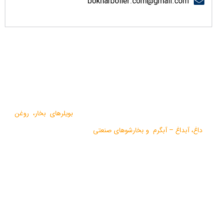
bokharboiler.com@gmail.com
درباره ما
گروه صنعتی بخار بویلر مشهد با بيش از يک دهه فعاليت در زمينه
طراحي و تولید انواع ماشين آلات گرمايشي،
بویلرهای بخار
،
روغن
داغ
،
آبداغ
–
آبگرم
و
بخارشوهای صنعتی
می باشد.
در سالهای اخیر موفق به دریافت دو نشان استاندارد ملی، گواهی ثبت
اختراع بین المللی محصولات بخار فوری صنعتی و تولید ده ها مدل از
محصولات جدید ژنراتوری بخار و آبداغ با ارائه ” خدمات نوين به همراه
کيفيت برتر” گرديده است.