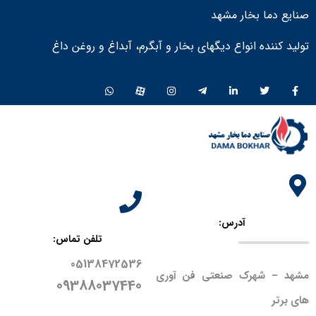
صنایع دما بخار مشهد
تولید کننده انواع دیگهای بخار و آبگرم، آبداغ و روغن داغ ​
آدرس:
تلفن تماس:
05138472536
مشهد – شهرک صنعتی فن آوری
09388037440
های برتر