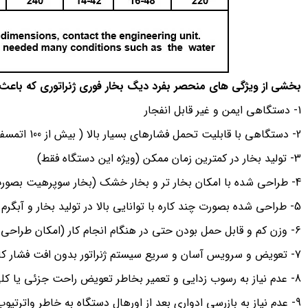
بخشی از ویژگی های منحصر بفرد دیگ بخار فوری ژنراتوری که باعث
1- دستگاهی ایمن و غیر قابل انفجار
2- دستگاهی با قابلیت تحمل فشارهای بسیار بالا ( بیش از 100 اتمسفر)
3- تولید بخار در کمترین زمان ممکن (ویژه این دستگاه فقط)
4- طراحی شده با امکان بخار تر و بخار خشک (بخار سوپرهیت بصورت سفارشی)
5- طراحی شده بصورت چند کاره با توانایی بالا در تولید بخار و آبگرم
6- وزن کم و قابل حمل بودن حتی در هنگام انجام کار (امکان طراحی صورت پرتابل)
7- تعویض و سرویس آسان و سریع سیستم ژنراتور بدون افت فشار کاری
8- عدم نیاز به رسوب زدایی و تعمیر بخاطر تعویض راحت جزئی یا کلی در سیستم ژنراتور
9- عدم نیاز به بازرسی ادواری بعد از اورهال دستگاه به خاطر واترتیوب بودن دستگاه