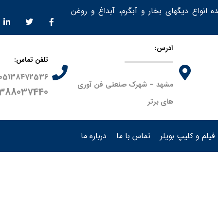
ده انواع دیگهای بخار و آبگرم، آبداغ و روغن
آدرس:
تلفن تماس:
05138472536
مشهد – شهرک صنعتی فن آوری
9388037440
های برتر
فیلم و کلیپ بویلر
تماس با ما
درباره ما
محصولات