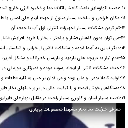
10 -نصب اکونومایزر باعث کاهش اتلاف دما و ذخیره انرژی خارج شده از اگزوز شده است
11-امکان طراحی و ساخت بسیار متنوع از جهت آیتم های اصلی یا طراحی در شکل و یا در کیفیت و نوع بخار
12-کم کردن مشکلات بسیار تجهیزات کنترلی لول آب با حذف آن
13-می توان بدون کاهش فشار و براحتی، بخار را طریق افزایش فشار کاری دیگ بخار فوری به فواصل دور در محل مصرف بخار فرستاد.
14-دیگر نیازی به آبنما نبوده و مشکلات ناشی از خرابی و شکستن آبنما کم می شود
15-عدم نیاز به دریچه های بازدید و بازرسی خطرناک و مشکل آفرین بر روی بدنه دیگ
16-حذف مشکلات ناشی از ایجاد رسوب دوده و تمیزکاری دوره ای در لوله های دیگ
17-تولید کاملا بومی و ملی بوده و می توان براحتی به کلیه قطعات و تجهیزات مورد استفاده در طراحی و ساخت دستگاه دست پیدا کرد
18-دستگاهی خوش قیمت و با کیفیت عالی در برابر دیگهای بخار فایرتیوب
19-نصب بسیار آسان و کاربری بسیار راحت در مقابل بویلرهای فایرتیوب