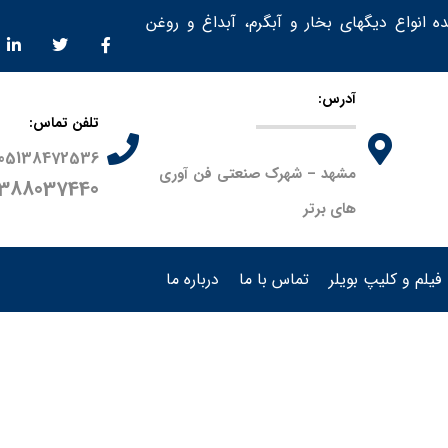
ده انواع دیگهای بخار و آبگرم، آبداغ و روغن
آدرس:
تلفن تماس:
05138472536
مشهد – شهرک صنعتی فن آوری
9388037440
های برتر
فیلم و کلیپ بویلر
تماس با ما
درباره ما
م