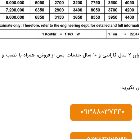
دیگ های تولید شده (دیگ بخار، دیگ آبگرم و دیگ روغن داغ ) دارای ۲ سال گارانتی و 1۰ سال
 بگیرید:
09388037440