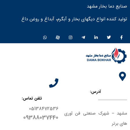
صنایع دما بخار مشهد
تولید کننده انواع دیگهای بخار و آبگرم، آبداغ و روغن داغ ​
آدرس:
تلفن تماس:
05138472536
مشهد – شهرک صنعتی فن آوری
09388037440
های برتر