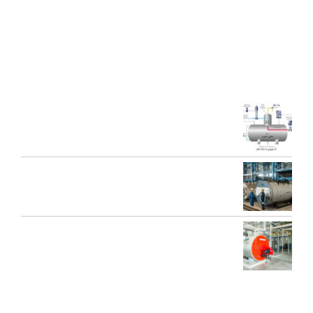
محصولات جدید ژنراتوری بخار و آبداغ با ارائه ” خدمات نوين به همراه
کيفيت برتر” گرديده است.
آخرین مقالات
اجزای دی اریتور و نقش هر یک در عملکرد سیستم بخار
تعمیرات عمومی و پیشگیرانه دیگ بخار
محاسبه ظرفیت بویلر بخار برای کارخانه‌ها