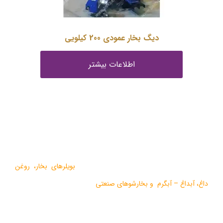
دیگ بخار عمودی 200 کیلویی
اطلاعات بیشتر
درباره ما
گروه صنعتی بخار بویلر مشهد با بيش از يک دهه فعاليت در زمينه
طراحي و تولید انواع ماشين آلات گرمايشي،
بویلرهای بخار
،
روغن
داغ
،
آبداغ
–
آبگرم
و
بخارشوهای صنعتی
می باشد.
در سالهای اخیر موفق به دریافت دو نشان استاندارد ملی، گواهی ثبت
اختراع بین المللی محصولات بخار فوری صنعتی و تولید ده ها مدل از