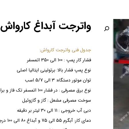
واترجت آبداغ کارواش
جدول فنی واترجت کارواش:
فشار کار پمپ : 100 الی 350 اتمسفر
نوع پمپ فشار بالا: برتولینی ایتالیا اصلی
توان موتور دستگاه: 3 الی 5/7 اسب
نوع برق مصرفی : در فشار 100 اتمسفر تک فاز و برای فشارهای بالاتر سه فاز
سوخت مصرفی مشعل : گاز و گازوئیل
دبی آب خروجی : 11 الی 30 لیتر بر دقیقه
دمای کار: آبگرم 55 الی 75 و آبداغ 80 الی 100 درجه سانتی گراد