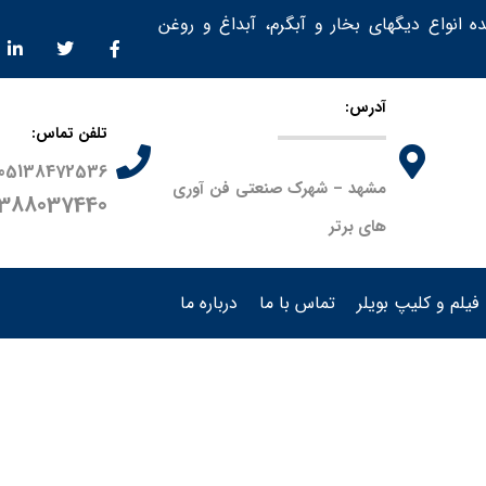
ده انواع دیگهای بخار و آبگرم، آبداغ و روغن
آدرس:
تلفن تماس:
05138472536
مشهد – شهرک صنعتی فن آوری
9388037440
های برتر
فیلم و کلیپ بویلر
تماس با ما
درباره ما
م