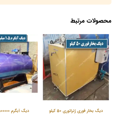
محصولات مرتبط
دیگ بخار فوری ژنراتوری 50 کیلو
دیگ آبگرم 1500000 کیلوکالری