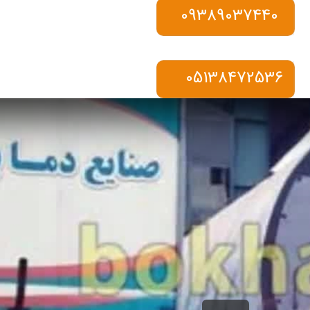
09389037440
05138472536