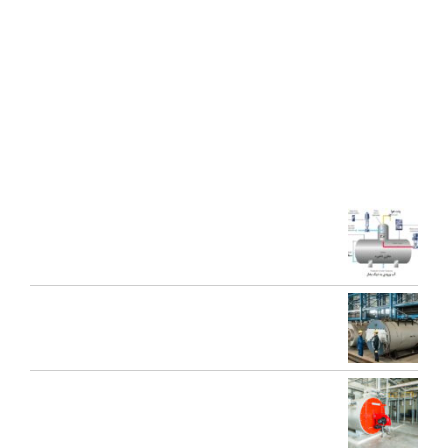
در سالهای اخیر موفق به دریافت دو نشان استاندارد ملی، گواهی ثبت
اختراع بین المللی محصولات بخار فوری صنعتی و تولید ده ها مدل از
محصولات جدید ژنراتوری بخار و آبداغ با ارائه ” خدمات نوين به همراه
کيفيت برتر” گرديده است.
آخرین مقالات
اجزای دی اریتور و نقش هر یک در عملکرد سیستم بخار
تعمیرات عمومی و پیشگیرانه دیگ بخار
محاسبه ظرفیت بویلر بخار برای کارخانه‌ها