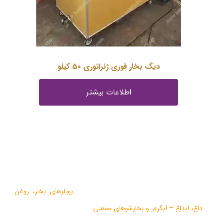
دیگ بخار فوری ژنراتوری 50 کیلو
اطلاعات بیشتر
درباره ما
گروه صنعتی بخار بویلر مشهد با بيش از يک دهه فعاليت در زمينه
طراحي و تولید انواع ماشين آلات گرمايشي،
بویلرهای بخار
،
روغن
داغ
،
آبداغ
–
آبگرم
و
بخارشوهای صنعتی
می باشد.