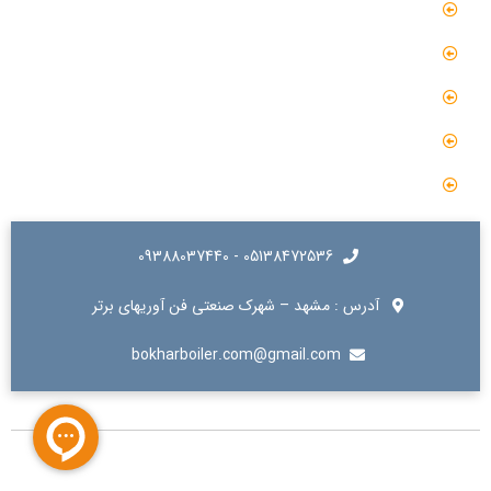
گالری
گالری فیلم
پروژه ها
درباره ما
تماس با ما
05138472536 - 09388037440
آدرس : مشهد – شهرک صنعتی فن آوریهای برتر
bokharboiler.com@gmail.com
تمامی حقوق این وب سایت متعلق به این صنایع دما بخار مشهد می باشد.