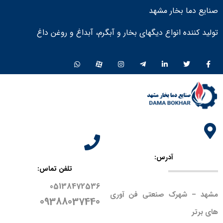
صنایع دما بخار مشهد
تولید کننده انواع دیگهای بخار و آبگرم، آبداغ و روغن داغ ​
آدرس:
تلفن تماس:
05138472536
مشهد – شهرک صنعتی فن آوری
09388037440
های برتر