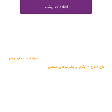
اطلاعات بیشتر
درباره ما
گروه صنعتی بخار بویلر مشهد با بيش از يک دهه فعاليت در زمينه
طراحي و تولید انواع ماشين آلات گرمايشي،
بویلرهای بخار
،
روغن
داغ
،
آبداغ
–
آبگرم
و
بخارشوهای صنعتی
می باشد.
در سالهای اخیر موفق به دریافت دو نشان استاندارد ملی، گواهی ثبت
اختراع بین المللی محصولات بخار فوری صنعتی و تولید ده ها مدل از
محصولات جدید ژنراتوری بخار و آبداغ با ارائه ” خدمات نوين به همراه
کيفيت برتر” گرديده است.