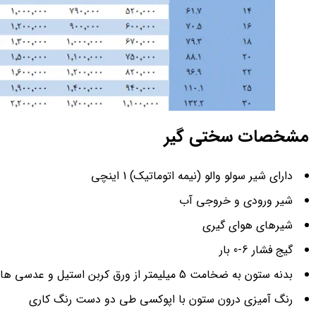
مشخصات سختی گیر
دارای شیر سولو والو (نیمه اتوماتیک) 1 اینچی
شیر ورودی و خروجی آب
شیرهای هوای گیری
گیج فشار 6-0 بار
بدنه ستون به ضخامت 5 میلیمتر از ورق کربن استیل و عدسی های سر و ته به ضخامت 6 میلیمتر تولید می شود
رنگ آمیزی درون ستون با اپوکسی طی دو دست رنگ کاری