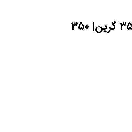
سختی گیر رزینی 350000 گرین| 350