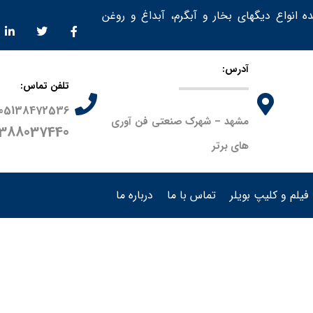
ده انواع دیگهای بخار و آبگرم، آبداغ و روغن
آدرس:
تلفن تماس:
05138472536
مشهد – شهرک صنعتی فن آوری
9388037440
های برتر
فیلم و کلیپ بویلر
تماس با ما
درباره ما
سختی گیر رزینی 350000 گرین| 350 هزار
محصولات
سختی گیر رزینی 350000 گر