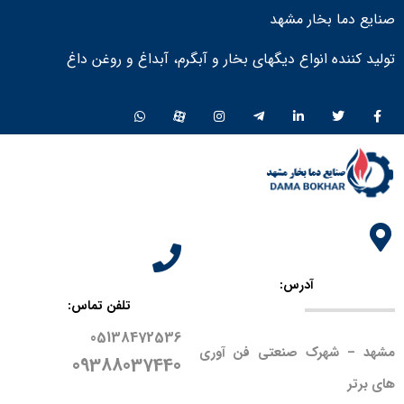
صنایع دما بخار مشهد
تولید کننده انواع دیگهای بخار و آبگرم، آبداغ و روغن داغ ​
آدرس:
تلفن تماس:
05138472536
مشهد – شهرک صنعتی فن آوری
09388037440
های برتر