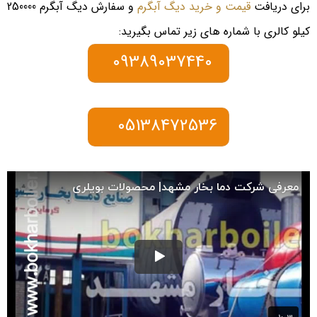
برای دریافت
قیمت و خرید دیگ آبگرم
و سفارش دیگ آبگرم 250000
کیلو کالری با شماره های زیر تماس بگیرید:
09389037440
05138472536