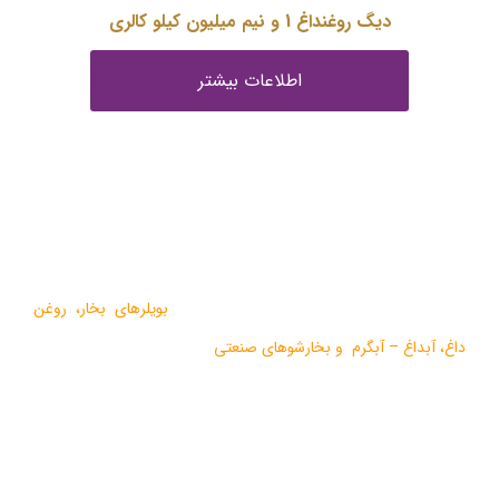
دیگ روغنداغ 1 و نیم میلیون کیلو کالری
اطلاعات بیشتر
درباره ما
گروه صنعتی بخار بویلر مشهد با بيش از يک دهه فعاليت در زمينه
طراحي و تولید انواع ماشين آلات گرمايشي،
بویلرهای بخار
،
روغن
داغ
،
آبداغ
–
آبگرم
و
بخارشوهای صنعتی
می باشد.
در سالهای اخیر موفق به دریافت دو نشان استاندارد ملی، گواهی ثبت
اختراع بین المللی محصولات بخار فوری صنعتی و تولید ده ها مدل از
محصولات جدید ژنراتوری بخار و آبداغ با ارائه ” خدمات نوين به همراه