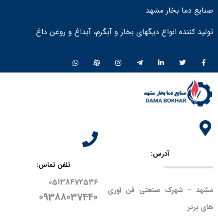
صنایع دما بخار مشهد
تولید کننده انواع دیگهای بخار و آبگرم، آبداغ و روغن داغ ​
آدرس:
تلفن تماس:
05138472536
مشهد – شهرک صنعتی فن آوری
09388037440
های برتر