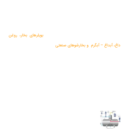
درباره ما
گروه صنعتی بخار بویلر مشهد با بيش از يک دهه فعاليت در زمينه
طراحي و تولید انواع ماشين آلات گرمايشي،
بویلرهای بخار
،
روغن
داغ
،
آبداغ
–
آبگرم
و
بخارشوهای صنعتی
می باشد.
در سالهای اخیر موفق به دریافت دو نشان استاندارد ملی، گواهی ثبت
اختراع بین المللی محصولات بخار فوری صنعتی و تولید ده ها مدل از
محصولات جدید ژنراتوری بخار و آبداغ با ارائه ” خدمات نوين به همراه
کيفيت برتر” گرديده است.
آخرین مقالات
اجزای دی اریتور و نقش هر یک در عملکرد سیستم بخار