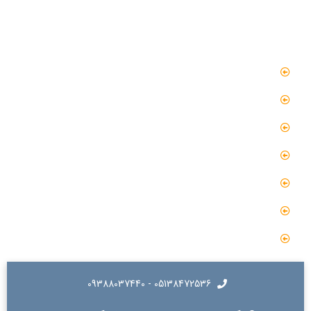
دسترسی سریع
صفحه اصلی
مقالات
گالری
گالری فیلم
پروژه ها
درباره ما
تماس با ما
05138472536 - 09388037440