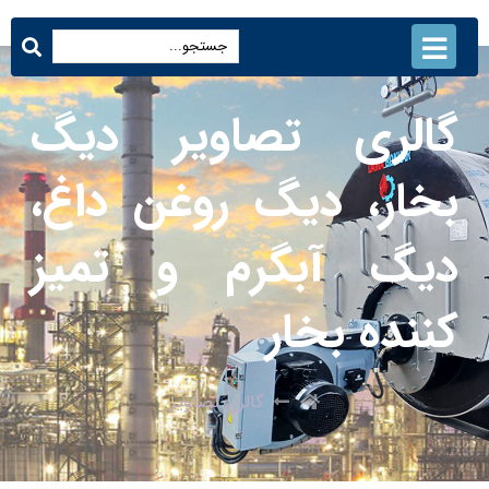
گالری تصاویر دیگ
بخار، دیگ روغن داغ،
دیگ آبگرم و تمیز
کننده بخار
گالری تصاویر