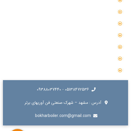
صفحه اصلی
مقالات
گالری
گالری فیلم
پروژه ها
درباره ما
تماس با ما
05138472536 - 09388037440
آدرس : مشهد – شهرک صنعتی فن آوریهای برتر
bokharboiler.com@gmail.com