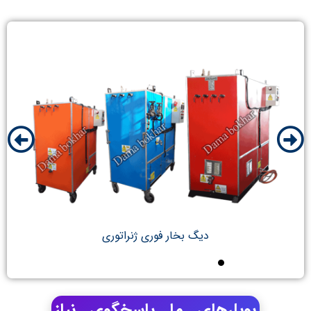
دیگ بخار فوری ژنراتوری
بویلرهای ما پاسخگوی نیاز