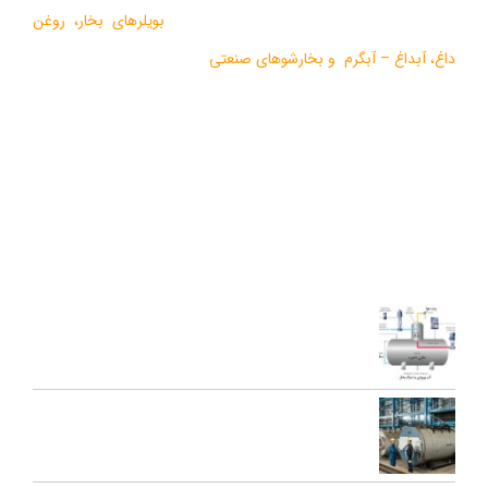
طراحي و تولید انواع ماشين آلات گرمايشي،
بویلرهای بخار
،
روغن
داغ
،
آبداغ
–
آبگرم
و
بخارشوهای صنعتی
می باشد.
در سالهای اخیر موفق به دریافت دو نشان استاندارد ملی، گواهی ثبت
اختراع بین المللی محصولات بخار فوری صنعتی و تولید ده ها مدل از
محصولات جدید ژنراتوری بخار و آبداغ با ارائه ” خدمات نوين به همراه
کيفيت برتر” گرديده است.
آخرین مقالات
اجزای دی اریتور و نقش هر یک در عملکرد سیستم بخار
تعمیرات عمومی و پیشگیرانه دیگ بخار