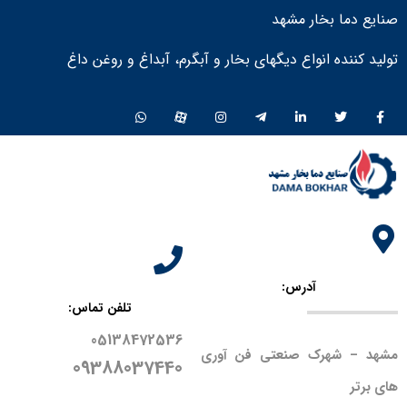
صنایع دما بخار مشهد
تولید کننده انواع دیگهای بخار و آبگرم، آبداغ و روغن داغ ​
آدرس:
تلفن تماس:
05138472536
مشهد – شهرک صنعتی فن آوری
09388037440
های برتر