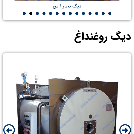
بویلر بخار 1 تن
دیگ روغنداغ