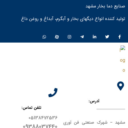
صنایع دما بخار مشهد
تولید کننده انواع دیگهای بخار و آبگرم، آبداغ و روغن داغ ​
آدرس:
تلفن تماس:
05138472536
مشهد – شهرک صنعتی فن آوری
09388037440