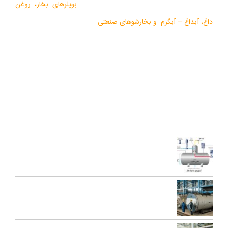
طراحي و تولید انواع ماشين آلات گرمايشي،
بویلرهای بخار
،
روغن
داغ
،
آبداغ
–
آبگرم
و
بخارشوهای صنعتی
می باشد.
در سالهای اخیر موفق به دریافت دو نشان استاندارد ملی، گواهی ثبت
اختراع بین المللی محصولات بخار فوری صنعتی و تولید ده ها مدل از
محصولات جدید ژنراتوری بخار و آبداغ با ارائه ” خدمات نوين به همراه
کيفيت برتر” گرديده است.
آخرین مقالات
اجزای دی اریتور و نقش هر یک در عملکرد سیستم بخار
تعمیرات عمومی و پیشگیرانه دیگ بخار