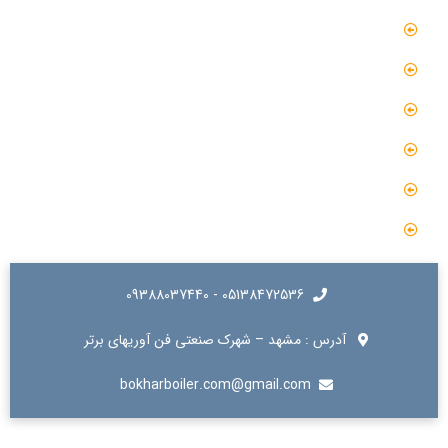
مقالات
گالری
گالری فیلم
پروژه ها
درباره ما
تماس با ما
05138472536 - 09388037440
آدرس : مشهد – شهرک صنعتی فن آوریهای برتر
bokharboiler.com@gmail.com