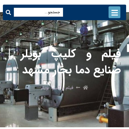
فیلم و کلیپ بویلر |
صنایع دما بخار مشهد
فیلم و کلیپ بویلر