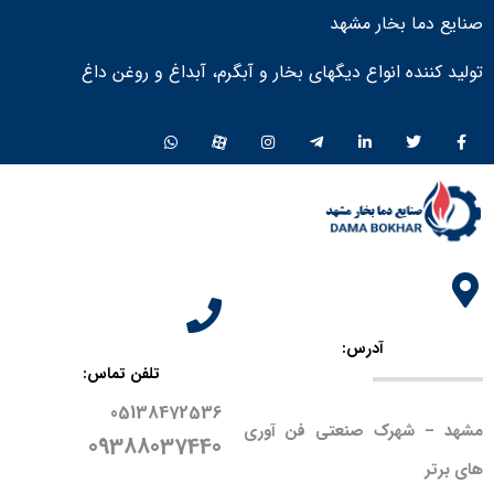
صنایع دما بخار مشهد
تولید کننده انواع دیگهای بخار و آبگرم، آبداغ و روغن داغ ​
آدرس:
تلفن تماس:
05138472536
مشهد – شهرک صنعتی فن آوری
09388037440
های برتر